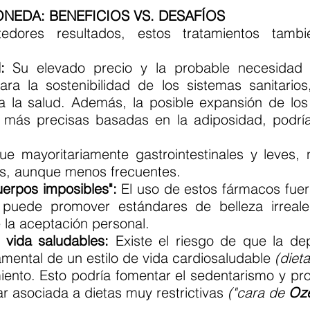
NEDA: BENEFICIOS VS. DESAFÍOS
ores resultados, estos tratamientos tambi
:
Su elevado precio y la probable necesidad 
ara la sostenibilidad de los sistemas sanitario
a la salud. Además, la posible expansión de los
s más precisas basadas en la adiposidad, podr
e mayoritariamente gastrointestinales y leves,
es, aunque menos frecuentes.
uerpos imposibles":
El uso de estos fármacos fuer
 puede promover estándares de belleza irreale
e la aceptación personal.
 vida saludables:
Existe el riesgo de que la de
amental de un estilo de vida cardiosaludable
(dieta
miento. Esto podría fomentar el sedentarismo y pr
r asociada a dietas muy restrictivas
("cara de
Oz