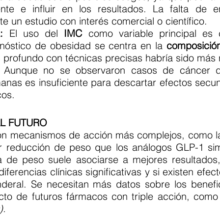
ente e influir en los resultados. La falta de
e un estudio con interés comercial o científico.
:
El uso del
IMC
como variable principal es 
gnóstico de obesidad se centra en la
composición
 profundo con técnicas precisas habría sido más 
Aunque no se observaron casos de cáncer de
anas es insuficiente para descartar efectos secun
cos.
AL FUTURO
con mecanismos de acción más complejos, como 
 reducción de peso que los análogos GLP-1 s
de peso suele asociarse a mejores resultados,
erencias clínicas significativas y si existen efec
deral. Se necesitan más datos sobre los benefic
acto de futuros fármacos con triple acción, como
).