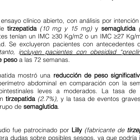
nsayo clínico abierto, con análisis por intenció
 de
tirzepatida
(10 mg y 15 mg)
y
semaglutida
ntes tenían un IMC ≥30 Kg/m2 o un IMC ≥27 Kg/
ad. Se excluyeron pacientes con antecedentes de
tanto, i
ncluyen pacientes con obesidad “preclín
e peso
a las 72 semanas.
patida mostró una
reducción de peso significat
perímetro abdominal en comparación con la se
rointestinales leves a moderados. La tasa d
on
tirzepatida
(2.7%),
y la tasa de eventos graves
 grupo de
semaglutida
.
udio fue patrocinado por
Lilly
(fabricante de
tirz
ra dudas sobre posibles sesgos, ya que podría i