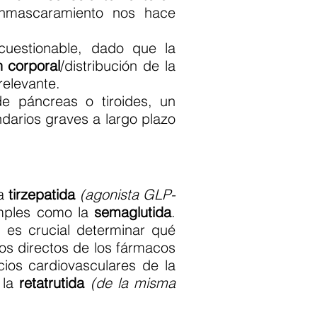
 enmascaramiento nos hace
cuestionable, dado que la
 corporal
/distribución de la
relevante.
 páncreas o tiroides, un
darios graves a largo plazo
la
tirzepatida
(agonista GLP-
imples como la
semaglutida
.
 es crucial determinar qué
tos directos de los fármacos
ios cardiovasculares de la
 la
retatrutida
(de la misma