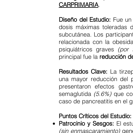
CARPRIMARIA
.
Diseño del Estudio:
Fue un e
dosis máximas toleradas
subcutánea. Los participa
relacionada con la obesid
psiquiátricos graves
(por 
principal fue la
reducción d
Resultados Clave:
La tirze
una mayor reducción del 
presentaron efectos gast
semaglutida
(5.6%)
que c
caso de pancreatitis en el
Puntos Críticos del Estudio:
Patrocinio y Sesgos:
El est
(sin enmascaramiento)
gene