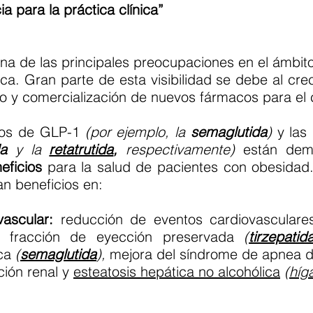
 para la práctica clínica”
na de las principales preocupaciones en el ámbit
ica. Gran parte de esta visibilidad se debe al cre
lo y comercialización de nuevos fármacos para el 
gos de GLP-1
(por ejemplo, la
semaglutida
)
y las 
da
y la
retatrutida
,
respectivamente)
están demo
eficios
para la salud de pacientes con obesidad.
n beneficios en:
ascular:
reducción de eventos cardiovascular
on fracción de eyección preservada
(
tirzepatid
ica
(
semaglutida
),
mejora del síndrome de apnea 
ción renal y
esteatosis hepática no alcohólica
(
híg