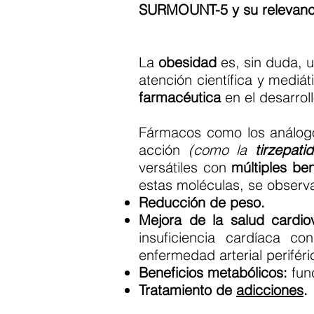
SURMOUNT-5 y su relevancia
La
obesidad
es, sin duda, u
atención científica y mediát
farmacéutica
en el desarrol
Fármacos como los análo
acción
(como la
tirzepati
versátiles con
múltiples ben
estas moléculas, se observa
Reducción de peso.
Mejora de la salud cardiov
insuficiencia cardíaca c
enfermedad arterial perifér
Beneficios metabólicos:
fun
Tratamiento de
adicciones
.