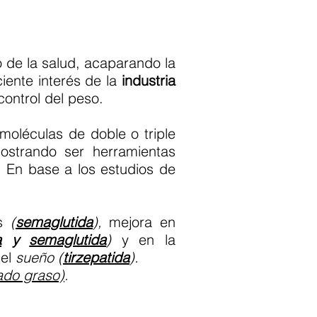
o de la salud, acaparando la
ciente interés de la
industria
control del peso.
moléculas de doble o triple
strando ser herramientas
 En base a los estudios de
es
(
semaglutida
),
mejora en
a
y
semaglutida
)
y en la
del
sueño (
tirzepatida
).
ado graso)
.