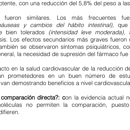
ente, con una reducción del 5,8% del peso a la
 fueron similares. Los más frecuentes fuero
náuseas y cambios del hábito intestinal),
que 
te bien tolerados
(intensidad leve moderada)
, 
dosis. Los efectos secundarios más graves fueron 
ambién se observaron síntomas psiquiátricos, co
neral, la necesidad de supresión del fármaco fue
pacto en la salud cardiovascular de la reducción 
ran prometedores en un buen número de est
van demostrando beneficios a nivel cardiovascula
comparación directa?: c
on la evidencia actual n
léculas no permiten la comparación, puest
difieren.