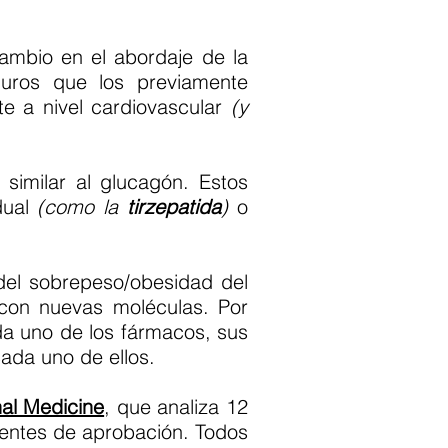
cambio en el abordaje de la
uros que los previamente
te a nivel cardiovascular
(y
)
similar al glucagón. Estos
dual
(como la
tirzepatida
)
o
del sobrepeso/obesidad del
 con nuevas moléculas. Por
da uno de los fármacos, sus
cada uno de ellos.
nal Medicine
,
que analiza 12
ientes de aprobación. Todos