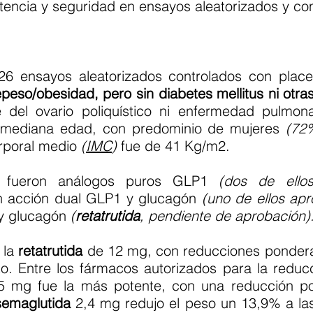
tencia y seguridad en ensayos aleatorizados y co
 26 ensayos aleatorizados controlados con place
peso/obesidad, pero sin diabetes mellitus ni otr
del ovario poliquístico ni enfermedad pulmona
e mediana edad, con predominio de mujeres
(72%
orporal medio
(
IMC
)
fue de 41 Kg/m2.
s fueron análogos puros GLP1
(dos de ell
n acción dual GLP1 y glucagón
(uno de ellos ap
 y glucagón
(
retatrutida
, pendiente de aprobación)
 la
retatrutida
de 12 mg, con reducciones ponderal
o. Entre los fármacos autorizados para la reduc
 mg fue la más potente, con una reducción po
semaglutida
2,4 mg redujo el peso un 13,9% a la