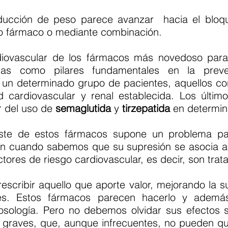
reducción de peso parece avanzar hacia el blo
lo fármaco o mediante combinación.
rdiovascular de los fármacos más novedoso par
pias como pilares fundamentales en la pre
a un determinado grupo de pacientes, aquellos con
 cardiovascular y renal establecida. Los últi
or del uso de
semaglutida
y
tirzepatida
en determin
ste de estos fármacos supone un problema para
aún cuando sabemos que su supresión se asocia a
ores de riesgo cardiovascular, es decir, son trat
ribir aquello que aporte valor, mejorando la su
es. Estos fármacos parecen hacerlo y además
osología. Pero no debemos olvidar sus efectos s
 graves, que, aunque infrecuentes, no pueden qu