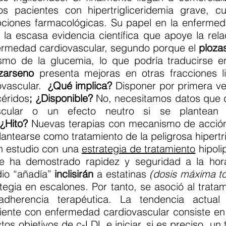
os pacientes con hipertrigliceridemia grave, 
ciones farmacológicas. Su papel en la enfermed
la escasa evidencia científica que apoye la rela
nfermedad cardiovascular, segundo porque el
ploza
ismo de la glucemia, lo que podría traducirse e
zarseno
presenta mejoras en otras fracciones li
iovascular.
¿Qué implica?
Disponer por primera v
céridos
; ¿Disponible?
No, necesitamos datos que 
vascular o un efecto neutro si se plantean
 ¿Hito?
Nuevas terapias con mecanismo de acció
plantearse como tratamiento de la peligrosa hipertr
un estudio con una
estrategia de tratamiento
hipoli
e ha demostrado rapidez y seguridad a la hora
udio “añadía”
inclisirán
a estatinas
(dosis máxima to
ategia en escalones. Por tanto, se asoció al trata
 adherencia terapéutica. La tendencia actua
ciente con enfermedad cardiovascular consiste en
ictos objetivos de c-LDL e iniciar, si es preciso, 