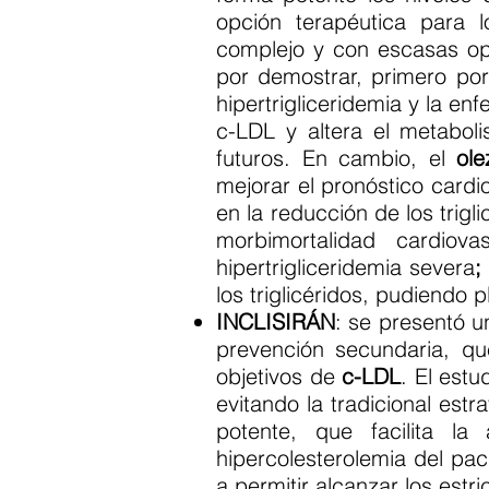
opción terapéutica para l
complejo y con escasas op
por demostrar, primero por 
hipertrigliceridemia y la e
c-LDL y altera el metabol
futuros. En cambio, el
ole
mejorar el pronóstico card
en la reducción de los trigli
morbimortalidad cardio
hipertrigliceridemia severa
;
los triglicéridos, pudiendo 
INCLISIRÁN
: se presentó 
prevención secundaria, qu
objetivos de
c-LDL
. El est
evitando la tradicional estr
potente, que facilita la
hipercolesterolemia del pa
a permitir alcanzar los estr