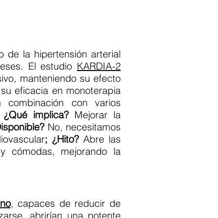
 de la hipertensión arterial
eses. El estudio
KARDIA-2
sivo, manteniendo su efecto
su eficacia en monoterapia
n combinación con varios
.
¿Qué implica?
Mejorar la
Disponible?
No, necesitamos
iovascular
; ¿Hito?
Abre las
uy cómodas, mejorando la
eno
, capaces de reducir de
izarse, abrirían una potente