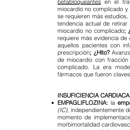
betabloqueantes
en el tra
miocardio no complicado y fu
se requieren más estudios
tendencia actual de retira
miocardio no complicado
; 
requiere más evidencia de 
aquellos pacientes con in
prescripción
; ¿Hito?
Avanza
de miocardio con fracción 
complicado. La era moder
fármacos que fueron claves
INSUFICIENCIA CARDIACA
EMPAGLIFLOZINA:
la
empa
(IC),
independientemente de 
momento de implementación
morbimortalidad cardiovasc