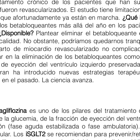
tamiento crónico de los pacientes que han su
eron revascularizados. El estudio tiene limitacion
, que afortunadamente ya están en marcha.
¿Qué 
r los betabloqueantes más allá del año en los pac
¿Disponible?
Plantear eliminar el betabloqueante 
calidad. No obstante, podríamos quedarnos tranq
farto de miocardio revascularizado no complic
r en la eliminación de los betabloqueantes como 
de eyección del ventrículo izquierdo preservad
an ha introducido nuevas estrategias terapéu
 en el pasado. La ciencia avanza.
gliflozina
es uno de los pilares del tratamiento d
la glucemia, de la fracción de eyección del ventr
 (fase aguda estabilizada o fase ambulatoria)
ular. Los
iSGLT2
se recomiendan para prevenir/retr