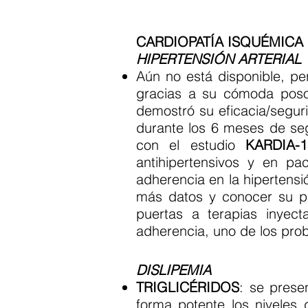
CARDIOPATÍA ISQUÉMICA
HIPERTENSIÓN ARTERIAL
Aún no está disponible, pe
gracias a su cómoda poso
demostró su eficacia/segur
durante los 6 meses de se
con el estudio
KARDIA-1
antihipertensivos y en pa
adherencia en la hipertensió
más datos y conocer su pa
puertas a terapias inyec
adherencia, uno de los prob
DISLIPEMIA
TRIGLICÉRIDOS
: se prese
forma potente los niveles d