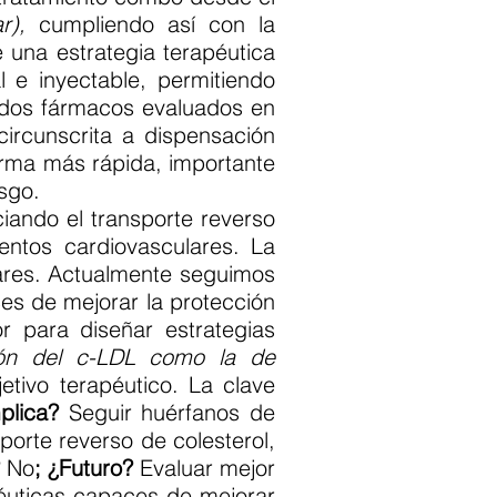
ar),
cumpliendo así con la
e una estrategia terapéutica
l e inyectable, permitiendo
dos fármacos evaluados en
circunscrita a dispensación
orma más rápida, importante
sgo.
iando el transporte reverso
entos cardiovasculares. La
ares. Actualmente seguimos
es de mejorar la protección
r para diseñar estrategias
ción del c-LDL como la de
etivo terapéutico. La clave
plica?
Seguir huérfanos de
porte reverso de colesterol,
?
No
; ¿Futuro?
Evaluar mejor
apéuticas capaces de mejorar