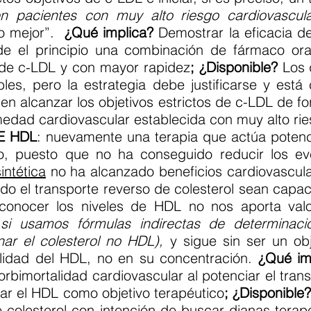
en pacientes con muy alto riesgo cardiovascul
o mejor”.
¿Qué implica?
Demostrar la eficacia d
sde el principio una combinación de fármaco ora
de c-LDL y con mayor rapidez
; ¿Disponible?
Los 
les, pero la estrategia debe justificarse y está 
n alcanzar los objetivos estrictos de c-LDL de f
medad cardiovascular establecida con muy alto rie
E HDL
: nuevamente una terapia que actúa potenc
do, puesto que no ha conseguido reducir los ev
intética
no ha alcanzado beneficios cardiovascul
do el transporte reverso de colesterol sean capac
, conocer los niveles de HDL no nos aporta valo
 si usamos fórmulas indirectas de determina
ar el colesterol no HDL),
y sigue sin ser un obj
alidad del HDL, no en su concentración.
¿Qué im
rbimortalidad cardiovascular al potenciar el trans
zar el HDL como objetivo terapéutico
; ¿Disponible
de colesterol con intención de buscar dianas ter