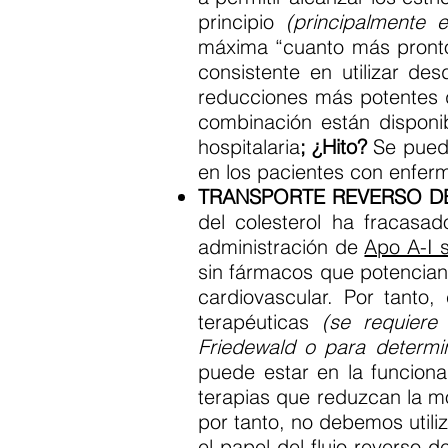
principio
(principalmente 
máxima “cuanto más pront
consistente en utilizar de
reducciones más potentes 
combinación están disponib
hospitalaria
; ¿Hito?
Se puede
en los pacientes con enfer
TRANSPORTE REVERSO D
del colesterol ha fracasa
administración de
Apo A-I s
sin fármacos que potencian
cardiovascular. Por tanto
terapéuticas
(se requiere
Friedewald o para determin
puede estar en la funcion
terapias que reduzcan la mo
por tanto, no debemos utili
el papel del flujo reverso 