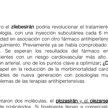
ro el
zilebesirán
podría revolucionar el tratamiento
logía, con una inyección subcutánea cada 6 m
idad en asociación con otro fármaco antihiperten
guimiento. Previamente ya se había comprobado 
. Se esperan los resultados del fármaco e
cientes con un riesgo cardiovascular más alto
n arterial, uno de los puntos clave a optimizar
; ¿
pel en la reducción de la morbimortalidad card
tables de nueva generación con posologías m
lemas de las terapias antihipertensivas.
ntaron dos moléculas, el
plozasirán
y el
olezars
e triglicéridos. Si finalmente llegan a comercial