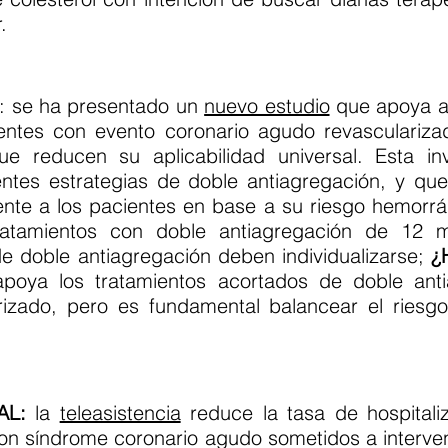
.
: se ha presentado un
nuevo estudio
que apoya ac
entes con evento coronario agudo revascularizad
ue reducen su aplicabilidad universal. Esta in
entes estrategias de doble antiagregación, y que
te a los pacientes en base a su riesgo hemorrá
tratamientos con doble antiagregación de 12
e doble antiagregación deben individualizarse;
¿H
poya los tratamientos acortados de doble anti
rizado, pero es fundamental balancear el riesg
AL:
la
teleasistencia
reduce la tasa de hospital
on síndrome coronario agudo sometidos a interve