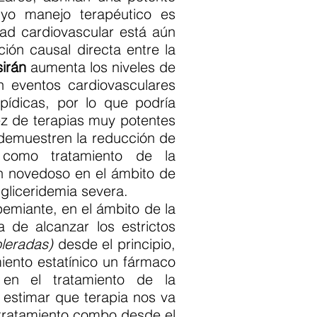
cuyo manejo terapéutico es
ad cardiovascular está aún
ción causal directa entre la
sirán
aumenta los niveles de
n eventos cardiovasculares
pídicas, por lo que podría
ez de terapias muy potentes
demuestren la reducción de
 como tratamiento de la
n novedoso en el ámbito de
igliceridemia severa.
pemiante, en el ámbito de la
 de alcanzar los estrictos
leradas)
desde el principio,
miento estatínico un fármaco
l en el tratamiento de la
 estimar que terapia nos va
un tratamiento combo desde el