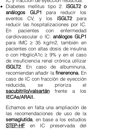
IC y fracción de eyección reducida.
Diabetes mellitus tipo 2:
iSGLT2 o
análogos GLP1
para reducir los
eventos CV, y los
iSGLT2
para
reducir las hospitalizaciones por IC.
En pacientes con enfermedad
cardiovascular o IC:
análogos GLP1
para IMC ≥ 35 kg/m2, también en
pacientes con altas dosis de insulina
o con HbglicA1c ≥ 9% y en el caso
de insuficiencia renal crónica utilizar
iSGLT2
. En caso de albuminuria,
recomiendan añadir la
finerenona.
En
caso de IC con fracción de eyección
reducida, se prioriza el
sacubitrilo/valsartán
frente a los
IECAs/ARAII.
Echamos en falta una ampliación de
las recomendaciones de uso de la
semaglutida
, en base a los estudios
STEP-HF
en IC preservada del