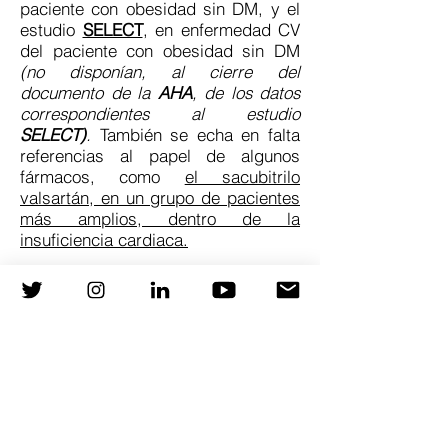
paciente con obesidad sin DM, y el
estudio
SELECT
, en enfermedad CV
del paciente con obesidad sin DM
(no disponían, al cierre del
documento de la
AHA
, de los datos
correspondientes al estudio
SELECT)
.
También se echa en falta
referencias al papel de algunos
fármacos, como
el sacubitrilo
valsartán, en un grupo de pacientes
más amplios, dentro de la
insuficiencia cardiaca.
NUEVA CALCULADORA DE RIESGO
Teniendo en cuenta todo lo
comentado, la
AHA
ha presentado
un nuevo documento para explicar la
creación de una nueva calculadora
de riesgo CV absoluto, que tiene en
cuenta los factores de riesgo CMR.