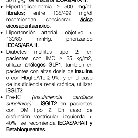
Hipertrigliceridemia ≥ 500 mg/dl:
fibratos
; entre 135/499 mg/dl
recomiendan considerar
ácico
eicosapentaenoico
.
Hipertensión arterial: objetivo <
130/80 mmHg, priorizando
IECAS/ARA II.
Diabetes mellitus tipo 2: en
pacientes con IMC ≥ 35 kg/m2,
utilizar
análogos GLP1,
también en
pacientes con altas dosis de
insulina
o con HbglicA1c ≥ 9%, y en el caso
de insuficiencia renal crónica, utilizar
iSGLT2.
Pre-IC
(insuficiencia cardiaca
subclínica):
iSGLT2
en pacientes
con DM tipo 2. En caso de
disfunción ventricular izquierda <
40%, se recomienda
IECAS/ARAII y
Betabloqueantes.