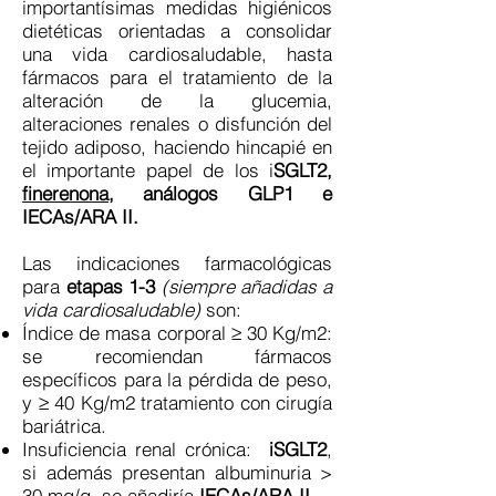
importantísimas medidas higiénicos
dietéticas orientadas a consolidar
una vida cardiosaludable, hasta
fármacos para el tratamiento de la
alteración de la glucemia,
alteraciones renales o disfunción del
tejido adiposo, haciendo hincapié en
el importante papel de los i
SGLT2,
finerenona
, análogos GLP1 e
IECAs/ARA II.
Las indicaciones farmacológicas
para
etapas 1-3
(siempre añadidas a
vida cardiosaludable)
son:
Índice de masa corporal ≥ 30 Kg/m2:
se recomiendan fármacos
específicos para la pérdida de peso,
y ≥ 40 Kg/m2 tratamiento con cirugía
bariátrica.
Insuficiencia renal crónica:
iSGLT2
,
si además presentan albuminuria >
30 mg/g, se añadiría
IECAs/ARA II.