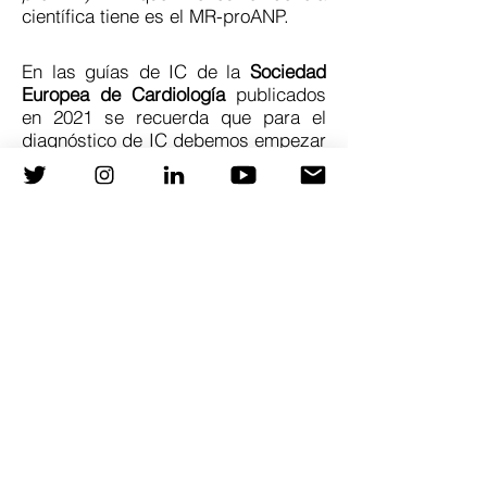
científica tiene es el MR-proANP.
En las guías de IC de la
Sociedad
Europea de Cardiología
publicados
en 2021 se recuerda que para el
diagnóstico de IC debemos empezar
con la presencia de signos-
síntomas de IC y un
electrocardiograma anormal, como
primer cribaje
(además de valorar la
presencia o no de factores de riesgo
cardiovascular)
. En base a ello, si
sospechamos IC, debemos realizar
una analítica para extracción de PN,
puesto que valores por debajo del
corte establecido nos permitirán
descartar el diagnóstico de IC y
reorientar hacia otras etiologías.
Por tanto:
Valores elevados de PN pueden