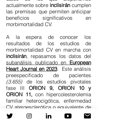
actualmente sobre
inclisirán
cumplen
las premisas que permiten anticipar
beneficios significativos en
morbimortalidad CV.
A la espera de conocer los
resultados de los estudios de
morbimortalidad CV en marcha con
inclisirán
, repasamos los datos del
subanálisis publicado en
European
Heart Journal en 2023
.
Este análisis
preespecificado de pacientes
(3.655)
de los estudios pivotales
fase III
ORION 9, ORION 10 y
ORION 11,
con hipercolesterolemia
familiar heterocigótica, enfermedad
CV ateroesclerótica o equivalente de
riesgo CV
(es decir, pacientes del
ámbito de la prevención primaria y
secundaria, con alto riesgo CV),
que
estaban a tratamiento con estatinas