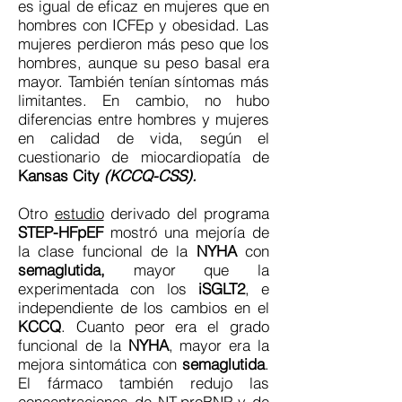
es igual de eficaz en mujeres que en
hombres con ICFEp y obesidad. Las
mujeres perdieron más peso que los
hombres, aunque su peso basal era
mayor. También tenían síntomas más
limitantes. En cambio, no hubo
diferencias entre hombres y mujeres
en calidad de vida, según el
cuestionario de miocardiopatía de
Kansas City
(KCCQ-CSS).
Otro
estudio
derivado del programa
STEP-HFpEF
mostró una mejoría de
la clase funcional de la
NYHA
con
semaglutida,
mayor que la
experimentada con los
iSGLT2
, e
independiente de los cambios en el
KCCQ
. Cuanto peor era el grado
funcional de la
NYHA
, mayor era la
mejora sintomática con
semaglutida
.
El fármaco también redujo las
concentraciones de
NT-proBNP
y de