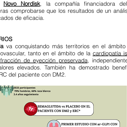
ue
Novo Nordisk
, la compañía financiadora de
ras comprobarse que los resultados de un anális
icados de eficacia.
RIOS
da
va conquistando más territorios en el ámbito 
iovascular, tanto en el ámbito de la
cardiopatía i
n fracción de eyección preservada
, independient
lores elevados. También ha demostrado benefi
ERC del paciente con DM2.