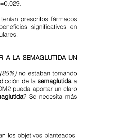
P=0,029.
 tenían prescritos fármacos
neficios significativos en
ulares.
R A LA SEMAGLUTIDA UN
(85%)
no estaban tomando
adicción de la
semaglutida
a
n DM2 pueda aportar un claro
aglutida
? Se necesita más
n los objetivos planteados.