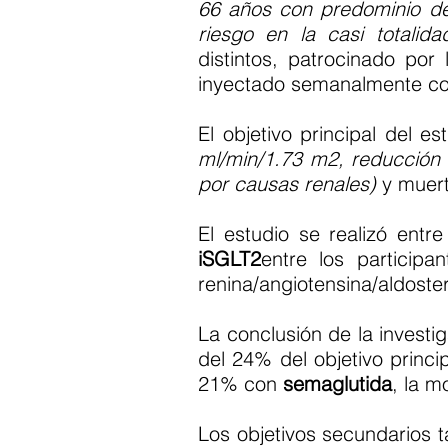
66 años con predominio d
riesgo en la casi totalida
distintos, patrocinado po
inyectado semanalmente co
El objetivo principal del 
ml/min/1.73 m2, reducción d
por causas renales)
y muert
El estudio se realizó ent
iSGLT2
entre los participan
renina/angiotensina/aldoste
La conclusión de la investi
del 24% del objetivo princ
21% con
semaglutida
, la m
Los objetivos secundarios 