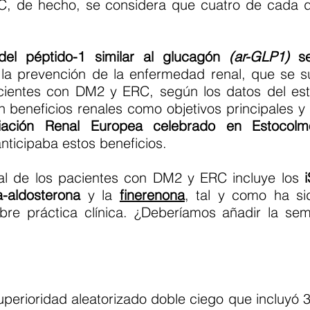
C, de hecho, se considera que cuatro de cada di
del péptido-1 similar al glucagón
(ar-GLP1)
s
en la prevención de la enfermedad renal, que se
pacientes con DM2 y ERC, según los datos del es
 beneficios renales como objetivos principales 
ación Renal Europea celebrado en Estocolm
nticipaba estos beneficios.
ual de los pacientes con DM2 y ERC incluye los
a-aldosterona
y la
finerenona
, tal y como ha si
re práctica clínica. ¿Deberíamos añadir la se
uperioridad aleatorizado doble ciego que incluyó