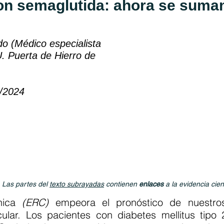
on semaglutida: ahora se suman
o (Médico especialista
U. Puerta de Hierro de
5/2024
. Las partes del
texto subrayadas
contienen
enlaces
a la evidencia cien
ónica
(ERC)
empeora el pronóstico de nuestro
cular. Los pacientes con diabetes mellitus tipo