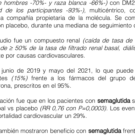
e hombres -70%- y raza blanca -66%-)
con DM2
d de los participantes -93%-),
multicéntrico, c
r la compañía propietaria de la molécula. Se 
n placebo, durante una mediana de seguimiento 
estudio fue un compuesto renal
(caída de tasa de 
e ≥ 50% de la tasa de filtrado renal basal, diális
e por causas cardiovasculares.
re junio de 2019 y mayo del 2021, lo que puede
tes
(15%)
frente a los fármacos del grupo d
rona, prescritos en el 95%.
gación fue que en los pacientes con
semaglutida
s
ipal vs placebo
(RR 0,76 con P=0,0003).
Los even
ortalidad cardiovascular un 29%.
también mostraron beneficio con
semaglutida
frent