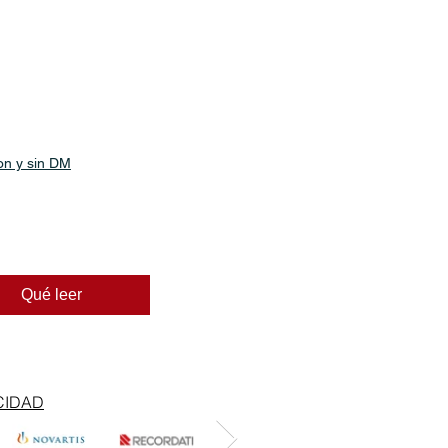
on y sin DM
Qué leer
CIDAD