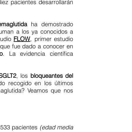
ez pacientes desarrollarán
emaglutida
ha demostrado
 suman a los ya conocidos a
tudio
FLOW
, primer estudio
y que fue dado a conocer en
o
. La evidencia científica
iSGLT2
, los
bloqueantes del
do recogido en los últimos
maglutida? Veamos que nos
 3533 pacientes
(edad media