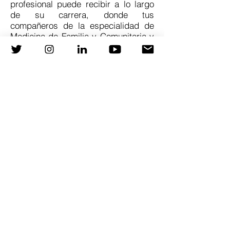
profesional puede recibir a lo largo
de su carrera, donde tus
compañeros de la especialidad de
Medicina de Familia y Comunitaria y
de la enfermería de Atención
Primaria, reconocen el trabajo
desarrollado a favor de la
continuidad asistencial y la mejora
de la atención a nuestros pacientes”.
Ilustración 1. Entrega del reconocimiento
San Juan de la Cruz, 6ª. edición. 21 de