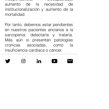
aumento de la necesidad de
institucionalización y aumento de la
mortalidad.
Por tanto, debemos estar pendientes
en nuestros pacientes ancianos a la
sarcopenia: detectarla y tratarla.
Más aún si presentan patologías
crónicas asociadas, como la
insuficiencia cardiaca o cáncer.
Y es que, aunque la sarcopenia
ocurre con el envejecimiento,
enfermedades crónicas como la
insuficiencia cardiaca
(IC)
pueden
acelerarla. De hecho, se estima que
el 20-50% de nuestros pacientes con
IC y fracción de eyección reducida
presentan sarcopenia, y es frecuente
que se asocie con fragilidad y
aumento de morbilidad y muerte,