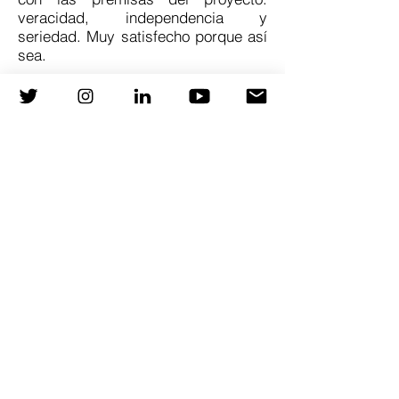
veracidad, independencia y
seriedad. Muy satisfecho porque así
sea.
La página web está al servicio del
proyecto, como una herramienta
independiente, sin empresas que la
gestionen, buscando aportar
información que pueda ayudar a
nuestra práctica clínica, facilitando la
creación de puentes de unión entre
cardiología y otras especialidades.
Toda la información publicada en
esta web está basada en evidencia
científica que aporta valor y por
supuesto está referenciada,
facilitando el acceso a los artículos
científicos.
La página web
www.carprimaria.com
cuenta con el apoyo
del Servicio de