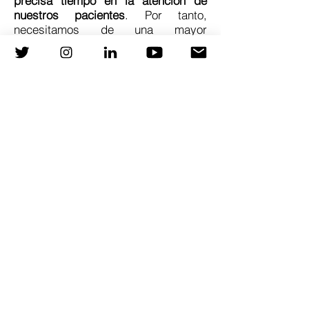
precisa tiempo en la atención de
nuestros pacientes
. Por tanto,
necesitamos de una mayor
implicación de todos los actores
relevantes en la atención sanitaria,
incorporando políticas adecuadas.
Ilustración 1. Modelo SHARE. Imagen
adaptada del documento AHA (referencias)
por CARPRIMARIA. Free Access