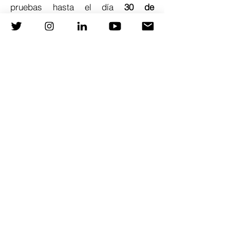
pruebas hasta el día
30 de
septiembre,
para comprobar su
correcto funcionamiento, por lo que
su uso está restringido a los
sanitarios del área adscrita al
hospital. Nuestra intención es que
sea accesible a todo el mundo que
lo desee, adaptándolas a su área de
trabajo y consensos.
Os dejamos una
breve encuesta
para saber si os interesa que esta
herramienta esté en abierto y nos
deis vuestra opinión.
Accede a la encuesta:
CLICK AQUÍ