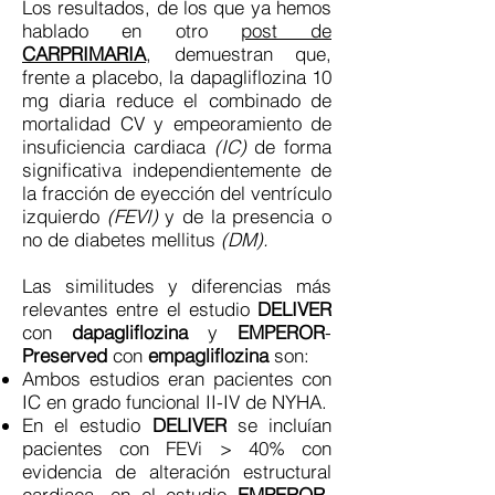
Los resultados, de los que ya hemos
hablado en otro
post de
CARPRIMARIA
, demuestran que,
frente a placebo, la dapagliflozina 10
mg diaria reduce el combinado de
mortalidad CV y empeoramiento de
insuficiencia cardiaca
(IC)
de forma
significativa independientemente de
la fracción de eyección del ventrículo
izquierdo
(FEVI)
y de la presencia o
no de diabetes mellitus
(DM).
Las similitudes y diferencias más
relevantes entre el estudio
DELIVER
con
dapagliflozina
y
EMPEROR
-
Preserved
con
empagliflozina
son:
Ambos estudios eran pacientes con
IC en grado funcional II-IV de NYHA.
En el estudio
DELIVER
se incluían
pacientes con FEVi > 40% con
evidencia de alteración estructural
cardiaca, en el estudio
EMPEROR-