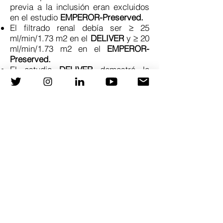
previa a la inclusión eran excluidos
en el estudio
EMPEROR-Preserved.
El filtrado renal debía ser ≥ 25
ml/min/1.73 m2 en el
DELIVER
y ≥ 20
ml/min/1.73 m2 en el
EMPEROR-
Preserved.
El estudio
DELIVER
demostró la
eficacia del fármaco en pacientes
con FEVi > 60%
(preespecificado),
algo que no se
demostró en el subanálisis del
estudio
EMPEROR-Preserved
con
empagliflzoina, aunque se trataba de
un subanálisis.