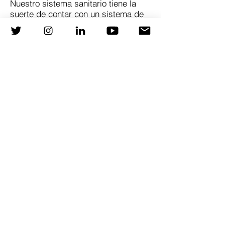
Nuestro sistema sanitario tiene la
suerte de contar con un sistema de
atención primaria, fundamental para
conseguir un buen seguimiento de
pacientes con patologías crónicas,
como la insuficiencia cardiaca.
Ilustración 1. La importancia de la
adherencia en insuficiencia cardiaca, su
falta genera sobrecostes al sistema
Referencias