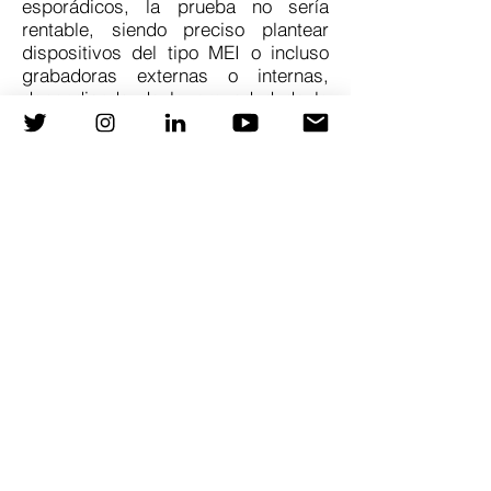
esporádicos, la prueba no sería
rentable, siendo preciso plantear
dispositivos del tipo MEI o incluso
grabadoras externas o internas,
dependiendo de la gravedad de la
clínica que se sospecha,
características del individuo y
frecuencia del episodio.
Ejemplo:
Palpitaciones diarias -> Holter
Palpitaciones esporádicas -> MEI
Síncopes cardiogénicos sin
hallazgos en estudio, muy
esporádicos -> Grabadora
implantable