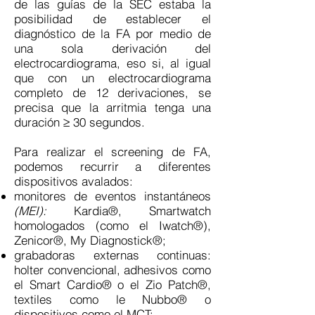
de las guías de la SEC estaba la
posibilidad de establecer el
diagnóstico de la FA por medio de
una sola derivación del
electrocardiograma, eso si, al igual
que con un electrocardiograma
completo de 12 derivaciones, se
precisa que la arritmia tenga una
duración ≥ 30 segundos.
Para realizar el screening de FA,
podemos recurrir a diferentes
dispositivos avalados:
monitores de eventos instantáneos
(MEI):
Kardia®, Smartwatch
homologados (como el Iwatch®),
Zenicor®, My Diagnostick®;
grabadoras externas continuas:
holter convencional, adhesivos como
el Smart Cardio® o el Zio Patch®,
textiles como le Nubbo® o
dispositivos como el MCT;