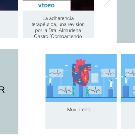
La adherencia
EN 3 MI
terapéutica, una revisión
Morta
por la Dra. Almudena
enferm
Castro (Compartiendo
cardiacas 
 los
las sesiones)
2022, prime
ña.
2023 y e
R
Muy pronto...