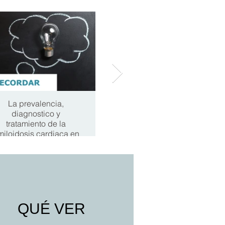
La prevalencia,
Aprendiendo del
diagnostico y
fracaso: implicación en
tratamiento de la
práctica clínica de los
miloidosis cardiaca en
estudios fallidos ESC
2025
2025
QUÉ VER