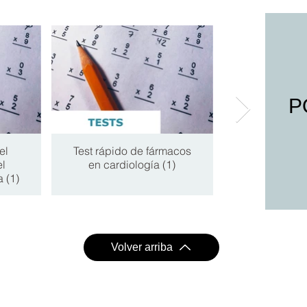
P
el
Test rápido de fármacos
Test rápid
el
en cardiología (1)
manejo cl
 (1)
paciente car
Volver arriba